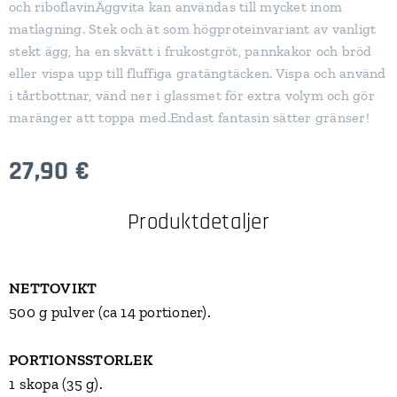
och riboflavinÄggvita kan användas till mycket inom
matlagning. Stek och ät som högproteinvariant av vanligt
stekt ägg, ha en skvätt i frukostgröt, pannkakor och bröd
eller vispa upp till fluffiga gratängtäcken. Vispa och använd
i tårtbottnar, vänd ner i glassmet för extra volym och gör
maränger att toppa med.Endast fantasin sätter gränser!
27,90
€
Produktdetaljer
NETTOVIKT
500 g pulver (ca 14 portioner).
PORTIONSSTORLEK
1 skopa (35 g).