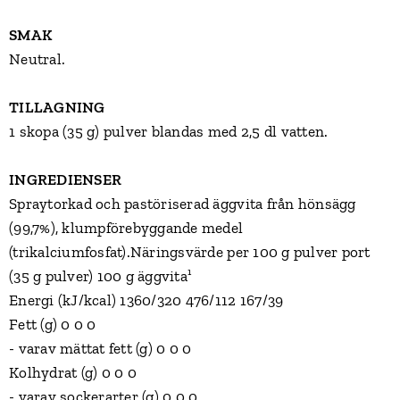
SMAK
Neutral.
TILLAGNING
1 skopa (35 g) pulver blandas med 2,5 dl vatten.
INGREDIENSER
Spraytorkad och pastöriserad äggvita från hönsägg
(99,7%), klumpförebyggande medel
(trikalciumfosfat).Näringsvärde per 100 g pulver port
(35 g pulver) 100 g äggvita¹
Energi (kJ/kcal) 1360/320 476/112 167/39
Fett (g) 0 0 0
- varav mättat fett (g) 0 0 0
Kolhydrat (g) 0 0 0
- varav sockerarter (g) 0 0 0