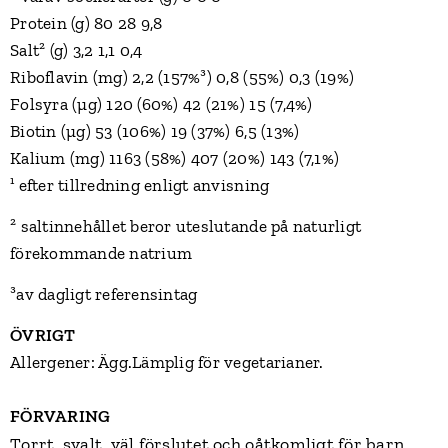
Protein (g) 80 28 9,8
Salt² (g) 3,2 1,1 0,4
Riboflavin (mg) 2,2 (157%³) 0,8 (55%) 0,3 (19%)
Folsyra (µg) 120 (60%) 42 (21%) 15 (7,4%)
Biotin (µg) 53 (106%) 19 (37%) 6,5 (13%)
Kalium (mg) 1163 (58%) 407 (20%) 143 (7,1%)
¹ efter tillredning enligt anvisning
² saltinnehållet beror uteslutande på naturligt
förekommande natrium
³av dagligt referensintag
ÖVRIGT
Allergener: Ägg.Lämplig för vegetarianer.
FÖRVARING
orrt, svalt, väl förslutet och oåtkomligt för barn.
T