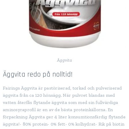
Äggvita
Äggvita redo på nolltid!
Fairings Äggvita är pastöriserad, torkad och pulveriserad
äggvita från ca 120 hönsägg. När pulvret blandas med
vatten återfås flytande äggvita som med sin fullvärdiga
aminosyraprofil är en av de bästa proteinkällorna. En
förpackning Äggvita ger 4 liter konsumtionsfärdig flytande
äggvita!- 80% protein- 0% fett- 0% kolhydrat- Rik på biotin