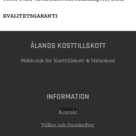
KVALITETSGARANTI
Å
LANDS KOSTTILLSKOTT
Webbutik för Kosttillskott & Hälsokost
INFORMATION
K
ont
akt
Villkor och föreskrifter