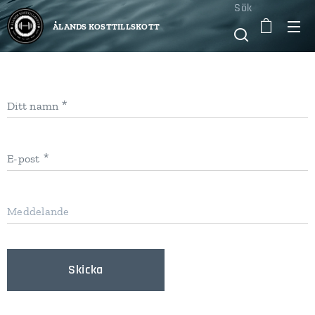
Sök
ÅLANDS KOSTTILLSKOTT
Ditt namn
E-post
Meddelande
Skicka