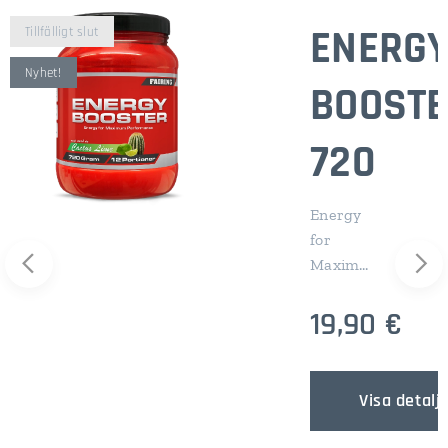
O
ENERG
Tillfälligt slut
Nyhet!
BOOST
720
Energy
for
Maximu
m
19,90
€
Perfor
mance
Fairing
Energy
Visa detalj
Booster
är en