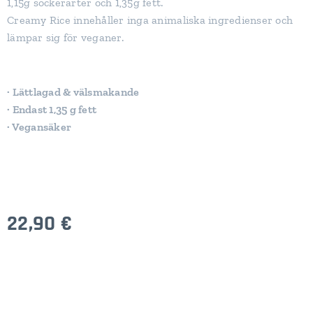
1,15g sockerarter och 1,35g fett.
Creamy Rice innehåller inga animaliska ingredienser och
lämpar sig för veganer.
· Lättlagad & välsmakande
· Endast 1,35 g fett
· Vegansäker
22,90
€