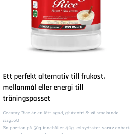
Ett perfekt alternativ till frukost,
mellanmål eller energi till
träningspasset
Creamy Rice är en lättlagad, glutenfri & välsmakande
risgröt!
En portion på 50g innehåller 40g kolhydrater varav enbart