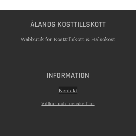
Å
LANDS KOSTTILLSKOTT
Webbutik för Kosttillskott & Hälsokost
INFORMATION
K
ont
akt
Villkor och föreskrifter