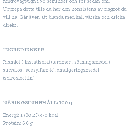
mikrovågsugn i 30 sekunder och rör sedan om.
Upprepa detta tills du har den konsistens av risgröt du
vill ha. Går även att blanda med kall vätska och dricka
direkt.
INGREDIENSER
Rismjöl ( instatiserat) ,aromer , sötningsmedel (
sucralos , acesylfam-k), emulgeringsmedel
(solroslecitin).
NÄRINGSINNEHÅLL/100 g
kcal
Energi: 1580 kJ/370
Protein: 6,6 g