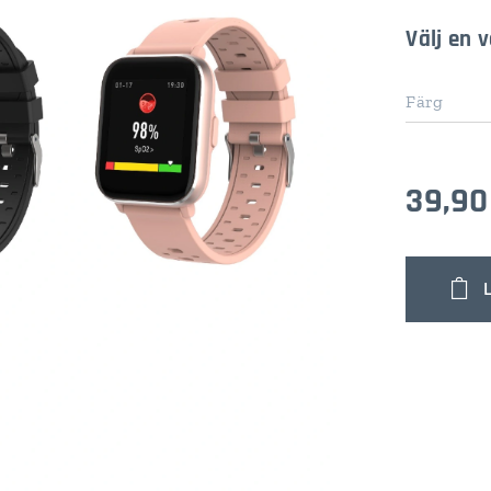
Välj en v
Färg
39,90