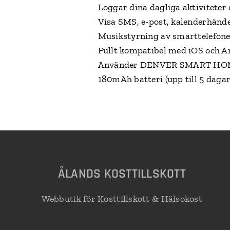
Loggar dina dagliga aktiviteter
Visa SMS, e-post, kalenderhände
Musikstyrning av smarttelefon
Fullt kompatibel med iOS och A
Använder DENVER SMART HOME
180mAh batteri (upp till 5 daga
Å
LANDS KOSTTILLSKOTT
Webbutik för Kosttillskott & Hälsokost