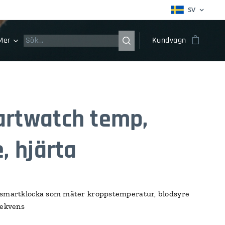
SV
Mer
Kundvagn
rtwatch temp,
, hjärta
-smartklocka som mäter kroppstemperatur, blodsyre
rekvens