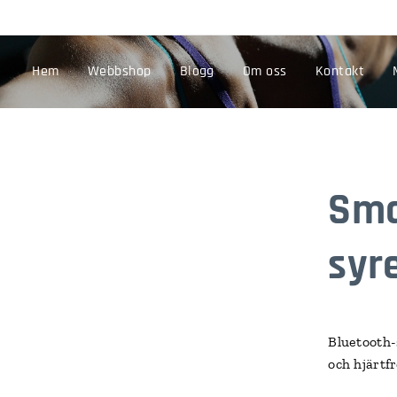
Hem
Webbshop
Blogg
Om oss
Kontakt
Sma
syre
Bluetooth
och hjärtf