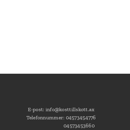
E-post: info@kosttillskott.ax
Telefonnummer: 04573454776
04573453660