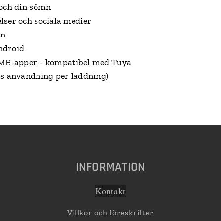
 och din sömn
lser och sociala medier
en
ndroid
-appen - kompatibel med Tuya
rs användning per laddning)
INFORMATION
K
ont
akt
Villkor och föreskrifter