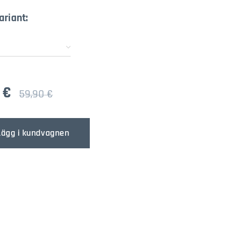
ariant:
€
59,90
€
Lägg i kundvagnen