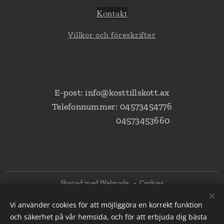
K
ont
akt
Villkor och föreskrifter
E-post: info@kosttillskott.ax
Telefonnummer: 04573454776
04573453660
Skapad med
Webnode
Cookies
Vi använder cookies för att möjliggöra en korrekt funktion
Språk
och säkerhet på vår hemsida, och för att erbjuda dig bästa
Svenska
Suomi