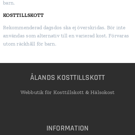
barn.
KOSTTILLSKOTT
Rekommenderad dagsdos ska ej överskridas. Bör inte
användas som alternativ till en varierad kost. Förvaras
utom räckhåll för barn.
Å
LANDS KOSTTILLSKOTT
Webbutik för Kosttillskott & Hälsokost
INFORMATION