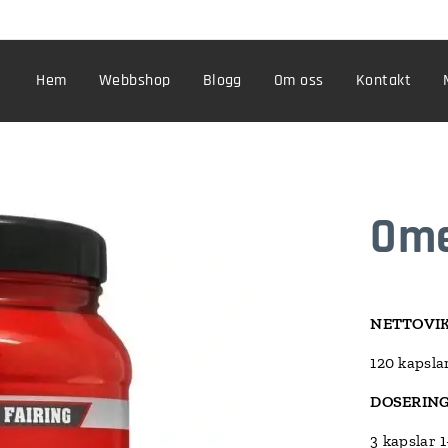
Hem
Webbshop
Blogg
Om oss
Kontakt
Ome
NETTOVI
120 kapslar
DOSERIN
3 kapslar 