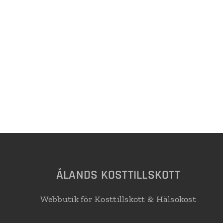
Å
LANDS KOSTTILLSKOTT
Webbutik för Kosttillskott & Hälsokost