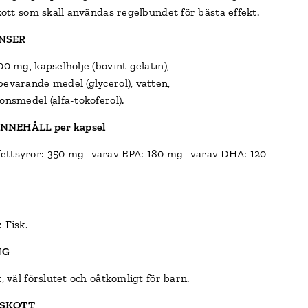
skott som skall användas regelbundet för bästa effekt.
NSER
00 mg, kapselhölje (bovint gelatin),
bevarande medel (glycerol), vatten,
onsmedel (alfa-tokoferol).
NNEHÅLL per kapsel
ttsyror: 350 mg- varav EPA: 180 mg- varav DHA: 120
 Fisk.
NG
t, väl förslutet och oåtkomligt för barn.
LSKOTT