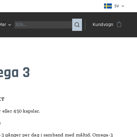
SV
Mer
Kundvagn
ga 3
KT
 eller 450 kapslar.
G
1-3 gånger per dag i samband med måltid. Omega-3