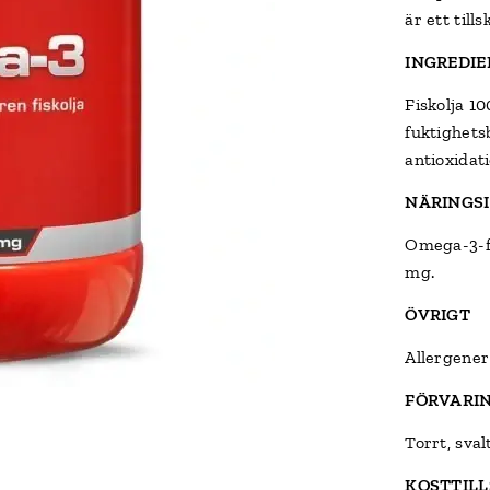
är ett till
INGREDIE
Fiskolja 10
fuktighets
antioxidati
NÄRINGSI
Omega-3-fe
mg.
ÖVRIGT
Allergener:
FÖRVARI
Torrt, sval
KOSTTIL