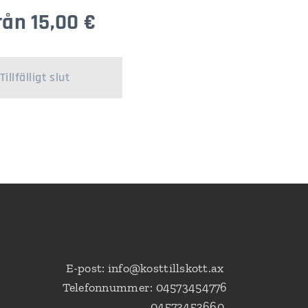
från
15,00
€
Tillfälligt slut
E-post: info@kosttillskott.ax
Telefonnummer: 04573454776
04573453660