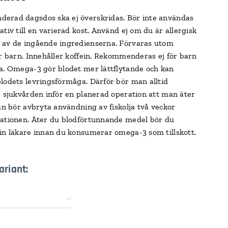
erad dagsdos ska ej överskridas. Bör inte användas
tiv till en varierad kost. Använd ej om du är allergisk
av de ingående ingredienserna. Förvaras utom
ör barn. Innehåller koffein. Rekommenderas ej för barn
a. Omega-3 gör blodet mer lättflytande och kan
lodets levringsförmåga. Därför bör man alltid
r sjukvården inför en planerad operation att man äter
Man bör avbryta användning av fiskolja två veckor
ationen. Äter du blodförtunnande medel bör du
in läkare innan du konsumerar omega-3 som tillskott.
ariant: