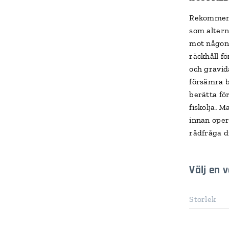
Rekommend
som alterna
mot någon 
räckhåll f
och gravid
försämra b
berätta fö
fiskolja. 
innan oper
rådfråga d
Välj en v
Storlek