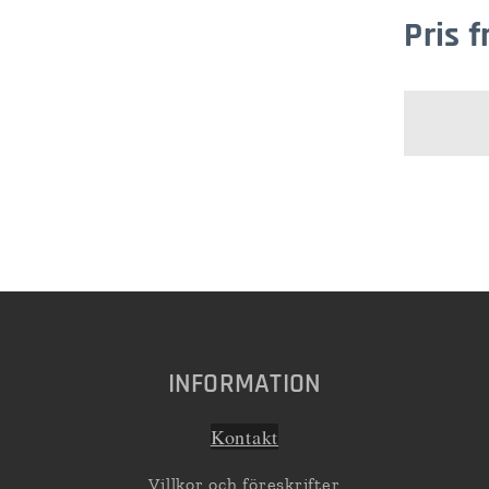
Pris 
INFORMATION
K
ont
akt
Villkor och föreskrifter