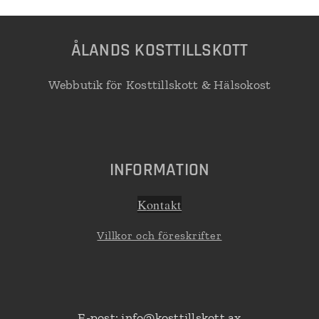
Å
LANDS KOSTTILLSKOTT
Webbutik för Kosttillskott & Hälsokost
INFORMATION
K
ont
akt
Villkor och föreskrifter
E-post: info@kosttillskott.ax