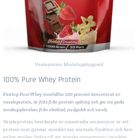
Vassleprotein, Muskeluppbyggnad
100% Pure Whey Protein
Fairing Pure Whey innehåller 100 procent koncentrat av
vassleprotein, är fritt från protein spiking och ger tre goda
smakupplevelser från choklad, jordgubb och vanilj.
Vassleprotein bestående av essentiella aminosyror är ett
protein som gynnar musklernas normala funktion och kan
enligt studier bidra till att minska utmattning i muskler