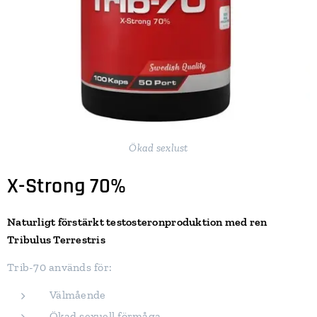
Ökad sexlust
X-Strong 70%
Naturligt förstärkt testosteronproduktion med ren
Tribulus Terrestris
Trib-70 används för:
Välmående
Ökad sexuell förmåga