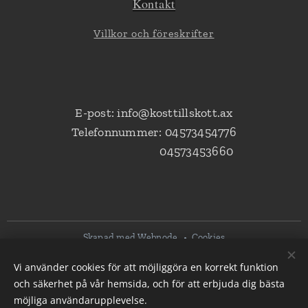
K
ont
akt
Villkor och föreskrifter
E-post: info@kosttillskott.ax
Telefonnummer: 04573454776
04573453660
Skapad med
Webnode
Cookies
Vi använder cookies för att möjliggöra en korrekt funktion
Språk
och säkerhet på vår hemsida, och för att erbjuda dig bästa
Svenska
Suomi
möjliga användarupplevelse.